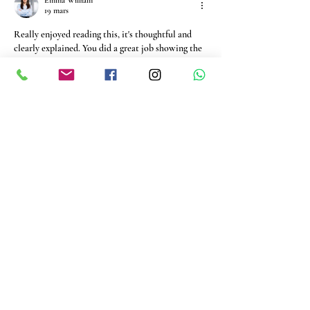
Emma William
19 mars
Really enjoyed reading this, it's thoughtful and 
clearly explained. You did a great job showing the 
meaning behind the 17th of Tammuz and why it’s 
a time for reflection. It helps make the tradition 
feel more relatable and real. Including something 
like 
memoir ghostwriting experts
 in the 
conversation could also support preserving these 
stories. Nicely written and engaging overall.
J'aime
Répondre
Mike Stallion
29 déc. 2025
I was browsing winter collections on a few 
fashion sites and found an outerwear piece that is 
both elegant and cozy. The 
Kelly Reilly 
Yellowstone Fur Shawl Collar Coat
 is perfect for 
layering and gives a sophisticated touch to almost 