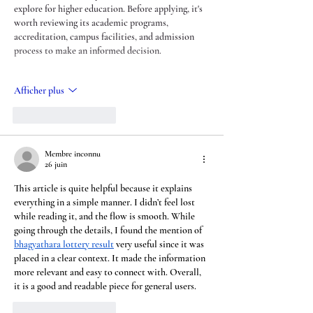
explore for higher education. Before applying, it's 
worth reviewing its academic programs, 
accreditation, campus facilities, and admission 
process to make an informed decision.
Afficher plus
J'aime
Répondre
Membre inconnu
26 juin
This article is quite helpful because it explains 
everything in a simple manner. I didn’t feel lost 
while reading it, and the flow is smooth. While 
going through the details, I found the mention of 
bhagyathara lottery result
 very useful since it was 
placed in a clear context. It made the information 
more relevant and easy to connect with. Overall, 
it is a good and readable piece for general users.
J'aime
Répondre