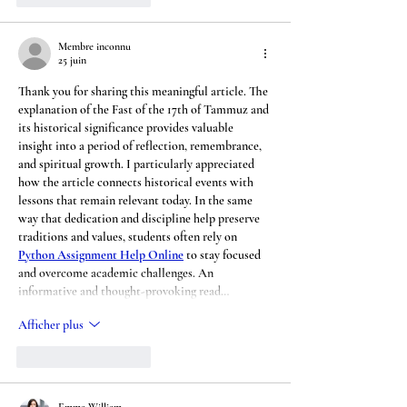
Membre inconnu
25 juin
Thank you for sharing this meaningful article. The 
explanation of the Fast of the 17th of Tammuz and 
its historical significance provides valuable 
insight into a period of reflection, remembrance, 
and spiritual growth. I particularly appreciated 
how the article connects historical events with 
lessons that remain relevant today. In the same 
way that dedication and discipline help preserve 
traditions and values, students often rely on 
Python Assignment Help Online
 to stay focused 
and overcome academic challenges. An 
informative and thought-provoking read…
Afficher plus
J'aime
Répondre