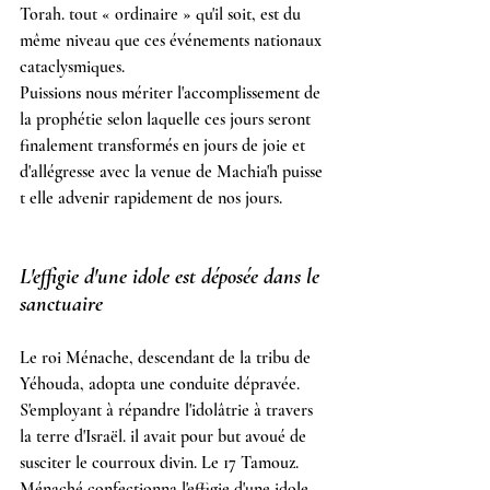
Torah. tout « ordinaire » qu'il soit, est du 
même niveau que ces événements nationaux 
cataclysmiques.
Puissions nous mériter l'accomplissement de 
la prophétie selon laquelle ces jours seront 
finalement transformés en jours de joie et 
d'allégresse avec la venue de Machia'h puisse 
t elle advenir rapidement de nos jours.
L'effigie d'une idole est déposée dans le 
sanctuaire
Le roi Ménache, descendant de la tribu de 
Yéhouda, adopta une conduite dépravée. 
S'employant à répandre l'idolâtrie à travers 
la terre d'Israël. il avait pour but avoué de 
susciter le courroux divin. Le 17 Tamouz. 
Ménaché confectionna l'effigie d'une idole 